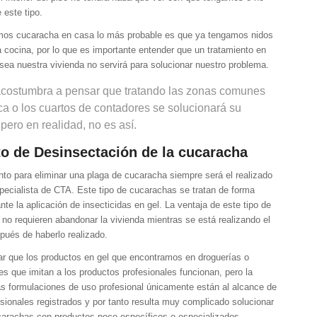
 este tipo.
mos cucaracha en casa lo más probable es que ya tengamos nidos
 la cocina, por lo que es importante entender que un tratamiento en
sea nuestra vivienda no servirá para solucionar nuestro problema.
acostumbra a pensar que tratando las zonas comunes
ca o los cuartos de contadores se solucionará su
pero en realidad, no es así.
o de Desinsectación de la cucaracha
nto para eliminar una plaga de cucaracha siempre será el realizado
pecialista de CTA. Este tipo de cucarachas se tratan de forma
nte la aplicación de insecticidas en gel. La ventaja de este tipo de
no requieren abandonar la vivienda mientras se está realizando el
pués de haberlo realizado.
ar que los productos en gel que encontramos en droguerías o
es que imitan a los productos profesionales funcionan, pero la
as formulaciones de uso profesional únicamente están al alcance de
sionales registrados y por tanto resulta muy complicado solucionar
arachas con productos poco específicos o especializados.