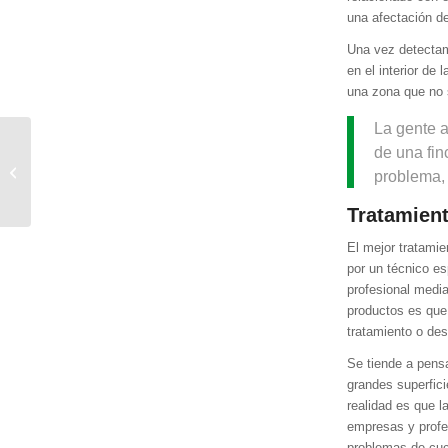
una afectación de
Una vez detecta
en el interior de
una zona que no 
La gente 
de una fin
Desratización en el
problema, 
Alcantarillado público
Tratamient
El mejor tratamie
por un técnico es
profesional media
productos es que 
tratamiento o des
Se tiende a pens
grandes superfici
realidad es que l
empresas y profe
problemas de cuc