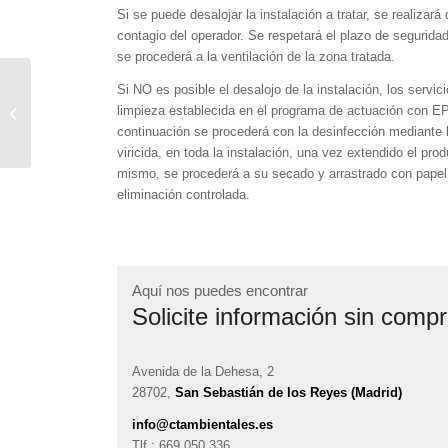
Si se puede desalojar la instalación a tratar, se realizará
contagio del operador. Se respetará el plazo de segurida
se procederá a la ventilación de la zona tratada.
Si NO es posible el desalojo de la instalación, los servic
Nuevo Servicio
limpieza establecida en el programa de actuación con EPI
desinfección COVID-19
continuación se procederá con la desinfección mediante l
viricida, en toda la instalación, una vez extendido el pr
mismo, se procederá a su secado y arrastrado con papel
eliminación controlada.
Aquí nos puedes encontrar
Solicite información sin comp
Avenida de la Dehesa, 2
28702,
San Sebastián de los Reyes (Madrid)
info@ctambientales.es
Tlf.: 669 050 336